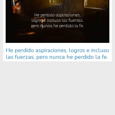
He perdido aspiraciones, logros e incluso
las fuerzas, pero nunca he perdido la fe.
#fe
Ver más de fe