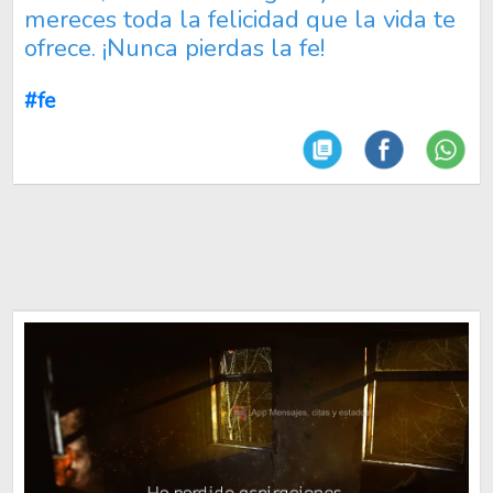
mereces toda la felicidad que la vida te
ofrece. ¡Nunca pierdas la fe!
#fe