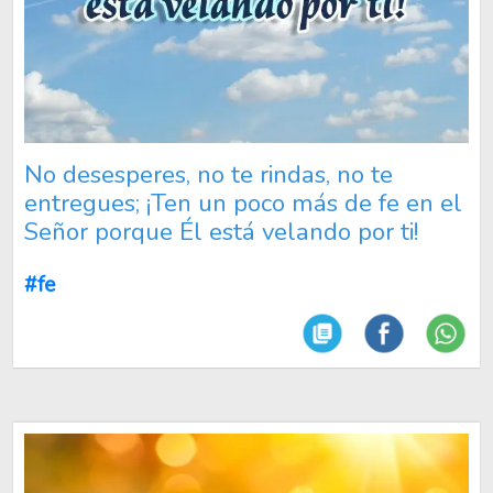
No desesperes, no te rindas, no te
entregues; ¡Ten un poco más de fe en el
Señor porque Él está velando por ti!
#fe